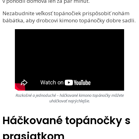
v pohodlí domova len za pár minút.
Nezabudnite veľkosť topánočiek prispôsobiť nohám
bábätka, aby drobcovi kimono topánočky dobre sadli.
Rozkošné a jednoduché – háčkované kimono topánočky môžete
uháčkovať najrýchlejšie.
Háčkované topánočky s
prasiatkom