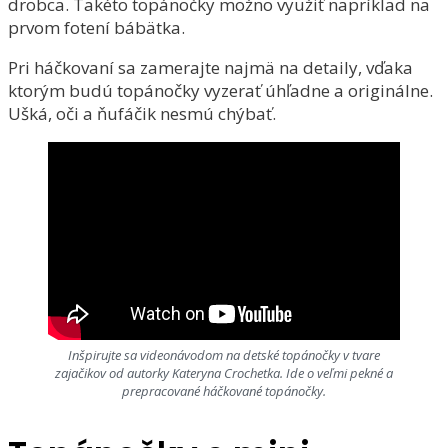
drobca. Takéto topánočky možno využiť napríklad na
prvom fotení bábätka.
Pri háčkovaní sa zamerajte najmä na detaily, vďaka
ktorým budú topánočky vyzerať úhľadne a originálne.
Ušká, oči a ňufáčik nesmú chýbať.
Inšpirujte sa videonávodom na detské topánočky v tvare
zajačikov od autorky Kateryna Crochetka. Ide o veľmi pekné a
prepracované háčkované topánočky.