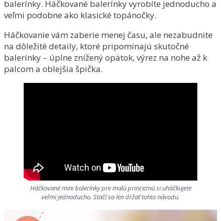
balerínky. Háčkované balerínky vyrobíte jednoducho a
veľmi podobne ako klasické topánočky.
Háčkovanie vám zaberie menej času, ale nezabudnite
na dôležité detaily, ktoré pripomínajú skutočné
balerínky – úplne znížený opätok, výrez na nohe až k
palcom a oblejšia špička.
Háčkované mini balerínky pre malú princeznú si uháčkujete
veľmi jednoducho. Stačí sa len držať tohto návodu.