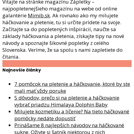
Vitajte na stránke magazínu Zápletky –
najpopletenejšieho magazínu na webe od online
galantérie
Mimib.sk
. Ak rovnako ako my milujete
háčkovanie a pletenie, tu si určite prídete na svoje.
Začítajte sa do popletených inšpirácií, naučte sa
základy háčkovania a pletenia, získajte tipy na nové
návody a spoznajte šikovné popletky z celého
Slovenska. Veríme, že sa spolu s nami zapletiete do
čítania.
Najnovšie články
7 pomôcok na pletenie a háčkovanie, ktoré by ste
mali mať vždy poruke
5 dôvodov, prečo si na pletenie a háčkovanie
vybrať priadzu Himalaya Dolphin Baby
Milujete kozmetiku a líčenie? Na tieto háčkované
pomôcky nedáte dopustiť
Prinášame 8 najlepších návodov na háčkované
sukne. Oživte si šatník niektorou z nich