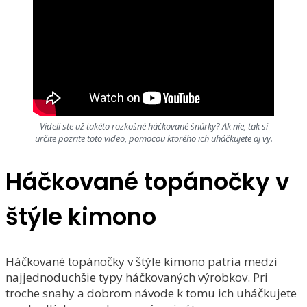
Videli ste už takéto rozkošné háčkované šnúrky? Ak nie, tak si
určite pozrite toto video, pomocou ktorého ich uháčkujete aj vy.
Háčkované topánočky v
štýle kimono
Háčkované topánočky v štýle kimono patria medzi
najjednoduchšie typy háčkovaných výrobkov. Pri
troche snahy a dobrom návode k tomu ich uháčkujete