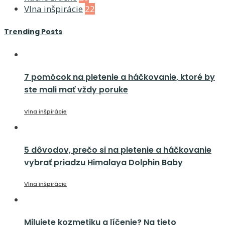
Vlna inšpirácie
22
Trending Posts
7 pomôcok na pletenie a háčkovanie, ktoré by
ste mali mať vždy poruke
Vlna inšpirácie
5 dôvodov, prečo si na pletenie a háčkovanie
vybrať priadzu Himalaya Dolphin Baby
Vlna inšpirácie
Milujete kozmetiku a líčenie? Na tieto