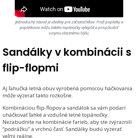
Jednoduchý návod je ideálny pre začiatočníkov. Profi popletky a
popletkovia môžu takéto topánočky vylepšiť a prispôsobiť
svojmu vlastnému štýlu.
Sandálky v kombinácii s
flip-flopmi
Aj ľahučká letná obuv vyrobená pomocou háčkovania
môže vyzerať takto rozkošne.
Kombináciou flip-flopov a sandálok sa vám podarí
uháčkovať ľahké a vzdušné letné topánočky.
Nezabudnite na kombinácie farieb, aby ste zvýraznili
“podrážku” a vrchnú časť. Sandálky budú vyzerať
veľmi reálne.