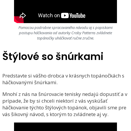
Pomocou podrobne spracovaného návodu aj s popiskami
postupu háčkovania od autorky Croby Patterns zvládnete
topánočky uháčkovať ručne zručne.
Štýlové so šnúrkami
Predstavte si vášho drobca v krásnych topánočkách s
háčkovanými šnúrkami.
Mnohí z nás na šnúrovacie tenisky nedajú dopustiť a v
prípade, že by si chceli niektorí z vás vyskúšať
háčkovanie týchto štýlových topánok, objavili sme pre
vás šikovný návod, s ktorým to zvládnete aj vy.