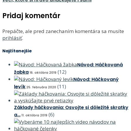
Pridaj komentár
Prepáčte, ale pred zanechaním komentára sa musíte
prihlásiť
.
Najčítanejšie
Návod: Háčkovaná
(12)
žabka
16. októbra 2019
Návod: Háčkovaný
(11)
levík
25. februára 2020
Základy háčkovania: Osvojte si dôležité skratky
(6)
a…
11. októbra 2019