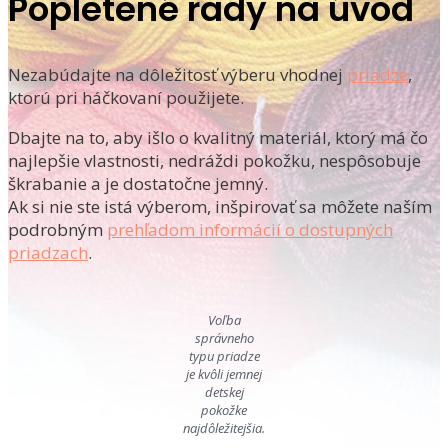
Popletené rady na úvod
Nezabúdajte na dôležitosť výberu vhodnej
priadze
,
ktorú pri háčkovaní použijete.
Dbajte na to, aby išlo o kvalitný materiál, ktorý má čo
najlepšie vlastnosti, nedráždi pokožku, nespôsobuje
škrabanie a je dostatočne jemný.
Ak si nie ste istá výberom, inšpirovať sa môžete naším
podrobným
prehľadom informácií o dostupných
priadzach
.
Voľba
správneho
typu priadze
je kvôli jemnej
detskej
pokožke
najdôležitejšia.