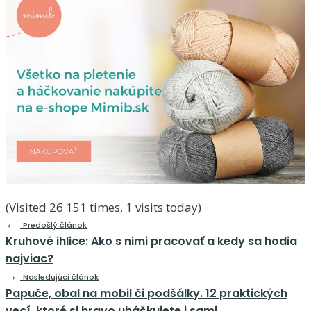
(Visited 26 151 times, 1 visits today)
←
Predošlý článok
Kruhové ihlice: Ako s nimi pracovať a kedy sa hodia
najviac?
→
Nasledujúci článok
Papuče, obal na mobil či podšálky. 12 praktických
vecí, ktoré si hravo uháčkujete i sami