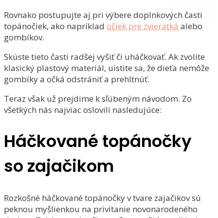
Rovnako postupujte aj pri výbere doplnkových časti
topánočiek, ako napríklad
očiek pre zvieratká
alebo
gombíkov.
Skúste tieto časti radšej vyšiť či uháčkovať. Ak zvolíte
klasický plastový materiál, uistite sa, že dieťa nemôže
gombíky a očká odstrániť a prehltnúť.
Teraz však už prejdime k sľúbeným návodom. Zo
všetkých nás najviac oslovili nasledujúce:
Háčkované topánočky
so zajačikom
Rozkošné háčkované topánočky v tvare zajačikov sú
peknou myšlienkou na privítanie novonarodeného