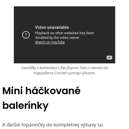
Sandálky v kombinácii s flip-flopmi? Tieto z návodu od
HappyBerry Crochet vyzerajú výborne.
Mini háčkované
balerínky
A ďalšie topánočky do kompletnej výbavy sú