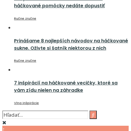
háčkované pomôcky nedáte dopustiť
Ručne zručne
Prinášame 8 najlepších návodov na háčkované
sukne. Oživte si šatník niektorou z nich
Ručne zručne
7 inšpirácií na háčkované vecičky, ktoré sa
vám zídu nielen na záhradke
Vlna inšpirácie
↑