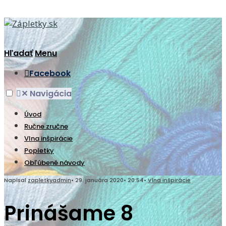
Hľadať
Menu
Facebook
✕
Navigácia
Úvod
Ručne zručne
Vlna inšpirácie
Popletky
Obľúbené návody
Napísal
zapletkyadmin
•
29. januára 2020
•
20:54
•
Vlna inšpirácie
Prinášame 8