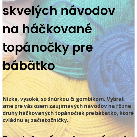
skvelých návodov
na háčkované
topánočky pre
bábätko
Nízke, vysoké, so šnúrkou či gombíkom. Vybrali
sme pre vás osem zaujímavých návodov na rôzne
druhy háčkovaných topánočiek pre bábätko, ktoré
zvládnu aj začiatočníčky.