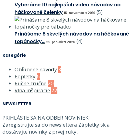
Vyberáme 10 najlepších video návodov na
(5)
háčkované čelenky
15. novembra 2019
Prinášame 8 skvelých návodov na háčkované
(4)
topánočky…
29. januára 2020
Kategórie
Obľúbené návody
3
Popletky
6
Ručne zručne
20
Vlna inšpirácie
22
NEWSLETTER
PRIHLÁSTE SA NA ODBER NOVINIEK!
Zaregistrujte sa do newslettera Zápletky.sk a
dostávajte novinky z prvej ruky.