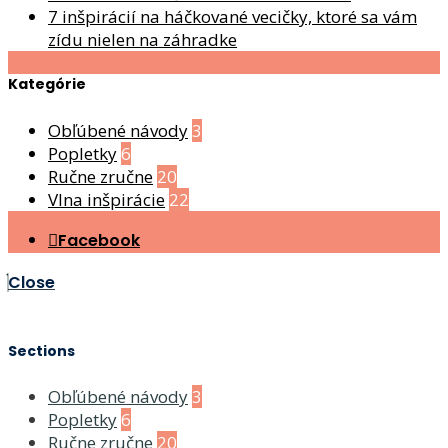
7 inšpirácií na háčkované vecičky, ktoré sa vám
zídu nielen na záhradke
Kategórie
Obľúbené návody
3
Popletky
6
Ručne zručne
20
Vlna inšpirácie
22
Facebook
Close
Sections
Obľúbené návody
3
Popletky
6
Ručne zručne
20