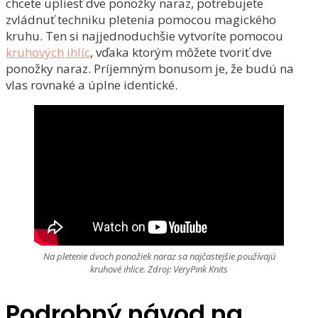
chcete upliesť dve ponožky naraz, potrebujete
zvládnuť techniku pletenia pomocou magického
kruhu. Ten si najjednoduchšie vytvoríte pomocou
kruhových ihlíc
, vďaka ktorým môžete tvoriť dve
ponožky naraz. Príjemným bonusom je, že budú na
vlas rovnaké a úplne identické.
Na pletenie dvoch ponožiek naraz sa najčastejšie používajú
kruhové ihlice. Zdroj: VeryPink Knits
Podrobný návod na