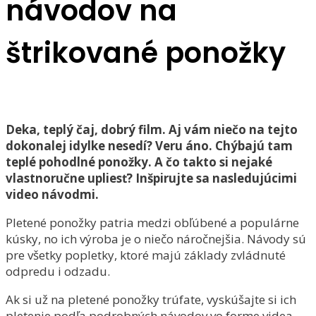
návodov na
štrikované ponožky
Deka, teplý čaj, dobrý film. Aj vám niečo na tejto
dokonalej idylke nesedí? Veru áno. Chýbajú tam
teplé pohodlné ponožky. A čo takto si nejaké
vlastnoručne upliesť? Inšpirujte sa nasledujúcimi
video návodmi.
Pletené ponožky patria medzi obľúbené a populárne
kúsky, no ich výroba je o niečo náročnejšia. Návody sú
pre všetky popletky, ktoré majú základy zvládnuté
odpredu i odzadu.
Ak si už na pletené ponožky trúfate, vyskúšajte si ich
pletenie podľa podrobných návodov vo forme videa,