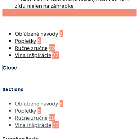
zídu nielen na záhradke
Kategórie
Obľúbené návody
3
Popletky
6
Ručne zručne
20
Vlna inšpirácie
22
Close
Sections
Obľúbené návody
3
Popletky
6
Ručne zručne
20
Vlna inšpirácie
22
Trending Posts