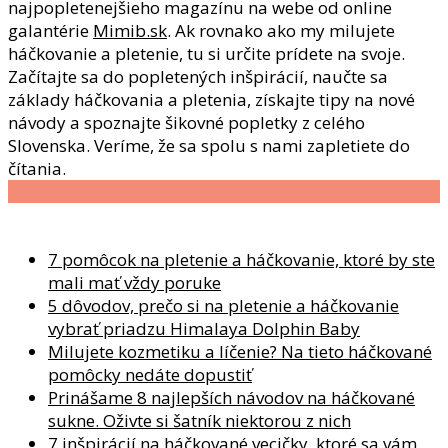
najpopletenejšieho magazínu na webe od online
galantérie
Mimib.sk
. Ak rovnako ako my milujete
háčkovanie a pletenie, tu si určite prídete na svoje.
Začítajte sa do popletených inšpirácií, naučte sa
základy háčkovania a pletenia, získajte tipy na nové
návody a spoznajte šikovné popletky z celého
Slovenska. Veríme, že sa spolu s nami zapletiete do
čítania.
Najnovšie články
7 pomôcok na pletenie a háčkovanie, ktoré by ste
mali mať vždy poruke
5 dôvodov, prečo si na pletenie a háčkovanie
vybrať priadzu Himalaya Dolphin Baby
Milujete kozmetiku a líčenie? Na tieto háčkované
pomôcky nedáte dopustiť
Prinášame 8 najlepších návodov na háčkované
sukne. Oživte si šatník niektorou z nich
7 inšpirácií na háčkované vecičky, ktoré sa vám