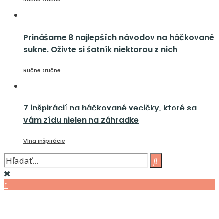
Prinášame 8 najlepších návodov na háčkované
sukne. Oživte si šatník niektorou z nich
Ručne zručne
7 inšpirácií na háčkované vecičky, ktoré sa
vám zídu nielen na záhradke
Vlna inšpirácie
↑