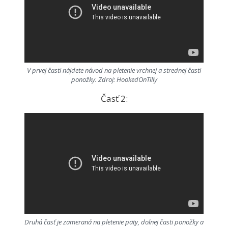
V prvej časti nájdete návod na pletenie vrchnej a strednej časti
ponožky. Zdroj: HookedOnTilly
Časť 2:
Druhá časť je zameraná na pletenie päty, dolnej časti ponožky a