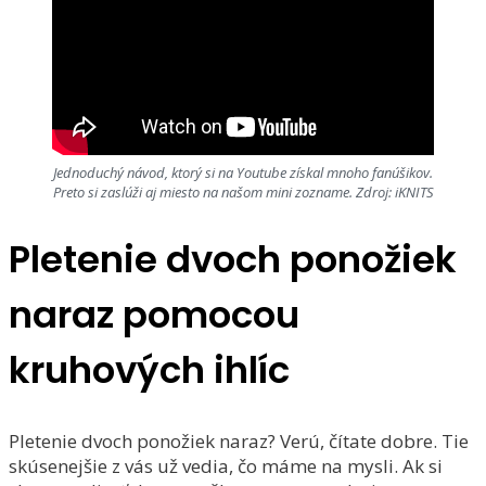
Jednoduchý návod, ktorý si na Youtube získal mnoho fanúšikov.
Preto si zaslúži aj miesto na našom mini zozname. Zdroj: iKNITS
Pletenie dvoch ponožiek
naraz pomocou
kruhových ihlíc
Pletenie dvoch ponožiek naraz? Verú, čítate dobre. Tie
skúsenejšie z vás už vedia, čo máme na mysli. Ak si