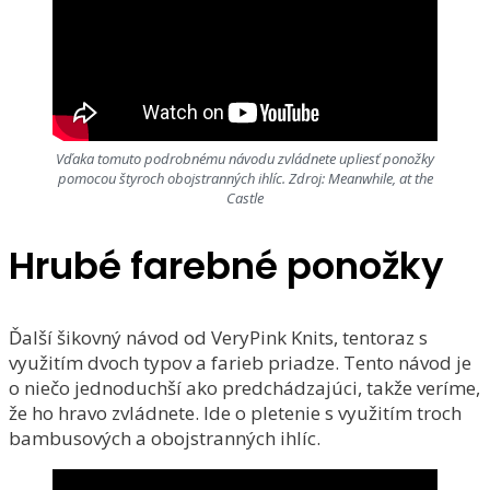
Vďaka tomuto podrobnému návodu zvládnete upliesť ponožky
pomocou štyroch obojstranných ihlíc. Zdroj: Meanwhile, at the
Castle
Hrubé farebné ponožky
Ďalší šikovný návod od VeryPink Knits, tentoraz s
využitím dvoch typov a farieb priadze. Tento návod je
o niečo jednoduchší ako predchádzajúci, takže veríme,
že ho hravo zvládnete. Ide o pletenie s využitím troch
bambusových a obojstranných ihlíc.