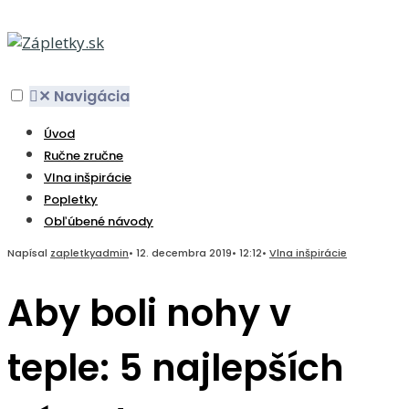
✕
Navigácia
Úvod
Ručne zručne
Vlna inšpirácie
Popletky
Obľúbené návody
Napísal
zapletkyadmin
•
12. decembra 2019
•
12:12
•
Vlna inšpirácie
Aby boli nohy v
teple: 5 najlepších