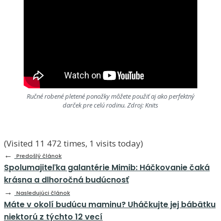
Ručné robené pletené ponožky môžete použiť aj ako perfektný
darček pre celú rodinu. Zdroj: Knits
(Visited 11 472 times, 1 visits today)
←
Predošlý článok
Spolumajiteľka galantérie Mimib: Háčkovanie čaká
krásna a dlhoročná budúcnosť
→
Nasledujúci článok
Máte v okolí budúcu maminu? Uháčkujte jej bábätku
niektorú z týchto 12 vecí