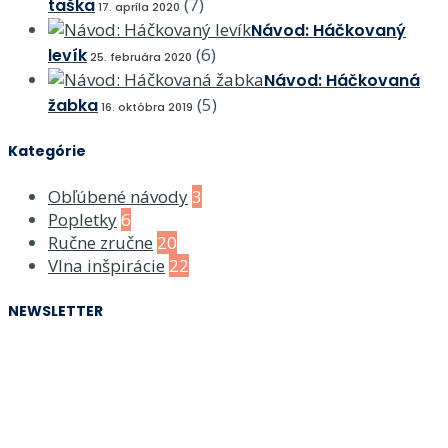
(7)
taška
17. apríla 2020
Návod: Háčkovaný
(6)
levík
25. februára 2020
Návod: Háčkovaná
(5)
žabka
16. októbra 2019
Kategórie
Obľúbené návody
3
Popletky
6
Ručne zručne
20
Vlna inšpirácie
22
NEWSLETTER
PRIHLÁSTE SA NA ODBER NOVINIEK!
Zaregistrujte sa do newslettera Zápletky.sk a dostávajte novinky z
prvej ruky.